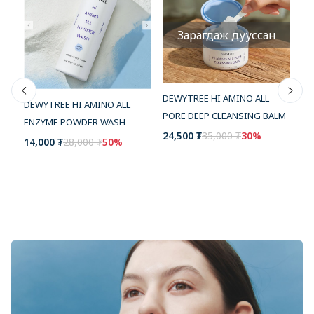
Зарагдаж дууссан
DEWYTREE HI AMINO ALL
DEWYTREE HI AMINO ALL
DE
PORE DEEP CLEANSING BALM
ENZYME POWDER WASH
32
24,500 ₮
35,000 ₮
30%
14,000 ₮
28,000 ₮
50%
E