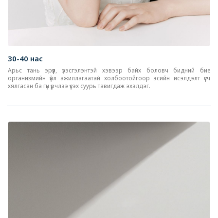
30-40 нас
Арьс тань эрүүл, үзэсгэлэнтэй хэвээр байх боловч бидний бие
организмийн үйл ажиллагаатай холбоотойгоор эсийн исэлдэлт үүсч
хялгасан ба гүн үрчлээ үүсэх суурь тавигдаж эхэлдэг.