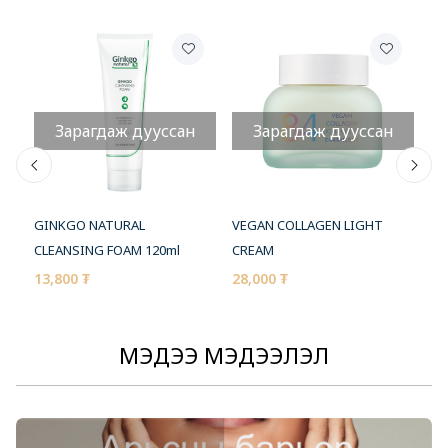
Зарагдаж дууссан
Зарагдаж дууссан
GINKGO NATURAL
VEGAN COLLAGEN LIGHT
VE
CLEANSING FOAM 120ml
CREAM
20
13,800 ₮
28,000 ₮
МЭДЭЭ МЭДЭЭЛЭЛ