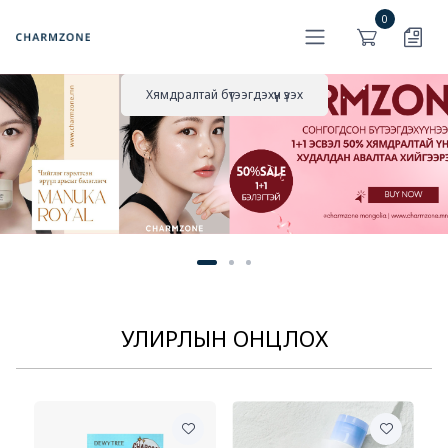
0
Хямдралтай бүтээгдэхүүн үзэх
УЛИРЛЫН ОНЦЛОХ