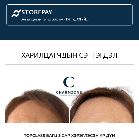
STOREPAY
Хүсвэл хуваан төлөх боломж - ТУН УДАХГҮЙ...
ХАРИЛЦАГЧДЫН СЭТГЭГДЭЛ