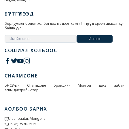
БҮРТГҮҮЛЭЭД
Борлуулалт болон холбогдох мэдээг хамгийн түрүүнд хүлээн авахыг хүсч
байна уу?
Илгээх
СОШИАЛ ХОЛБООС
CHARMZONE
БНСУ-ын Charmzone брэндийн Монгол дахь албан
ёсны дистрибьютор
ХОЛБОО БАРИХ
Ulaanbaatar, Mongolia
(+976) 7570-2525