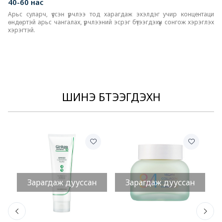
40-60 нас
Арьс суларч, үүссэн үрчлээ тод харагдаж эхэлдэг учир концентаци
өндөртэй арьс чангалах, үрчлээний эсрэг бүтээгдэхүүн сонгож хэрэглэх
хэрэгтэй.
ШИНЭ БҮТЭЭГДЭХҮҮН
Зарагдаж дууссан
Зарагдаж дууссан