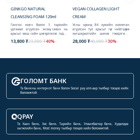
GINKGO NATURAL
VEGAN COLLAGEN LIGHT
VE
CLEANSING FOAM 120ml
CREAM
ичил
20
Гингко навч болон 5 төрлийн
Усны оронд 84 хувийн коллеган
алт,
ургамал агуулсан энэхүү саван нь
агуулсан тул арьсыг гүн чийгшүүлж
ээс
арьсыг маш сайн цэвэрлэхээс гадна
хөгширөлтийн шинж тэмдэгийн
арьсыг чийгшүүлэх үйлчилгээтэй.
эсрэг үйлчилгээ үзүүлнэ.
13,800 ₮
23,000 ₮
40%
28,000 ₮
40,000 ₮
30%
Хэмжээ: 120ml
ГОЛОМТ БАНК
Та банкны интернэт банк болон Social pay апп-аар төлбөр тооцоо хийх
боломжтой.
QPAY
Та Хаан банк, Хас банк, Төрийн банк, Улаанбаатар банк, Худалдаа
хөгжлийн банк, Most money төлбөр тооцоо хийх боломжтой.