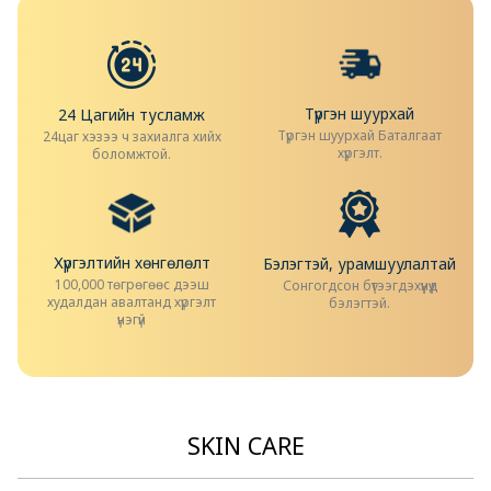
Түргэн шуурхай
24 Цагийн тусламж
Түргэн шуурхай Баталгаат
24цаг хэзээ ч захиалга хийх
хүргэлт.
боломжтой.
Хүргэлтийн хөнгөлөлт
Бэлэгтэй, урамшуулалтай
100,000 төгрөгөөс дээш
Сонгогдсон бүтээгдэхүүнүүд
худалдан авалтанд хүргэлт
бэлэгтэй.
үнэгүй
SKIN CARE