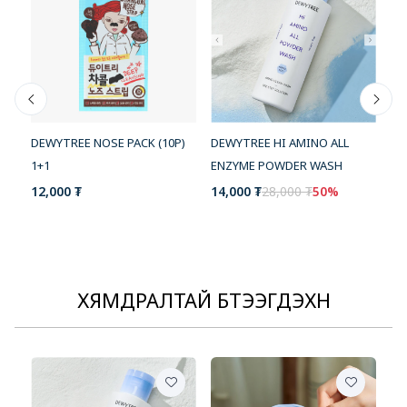
DE
DEWYTREE HI AMINO ALL
DEWYTREE NOSE PACK (10P)
PO
ENZYME POWDER WASH
1+1
24
14,000 ₮
28,000 ₮
50%
12,000 ₮
ХЯМДРАЛТАЙ БҮТЭЭГДЭХҮҮН