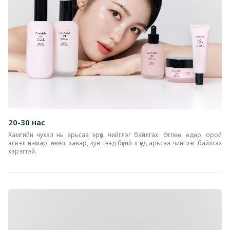
20-30 нас
Хамгийн чухал нь арьсаа эрүүл, чийглэг байлгах. Өглөө, өдөр, орой
эсвэл намар, өвөл, хавар, зун гээд бүхий л үед арьсаа чийглэг байлгах
хэрэгтэй.