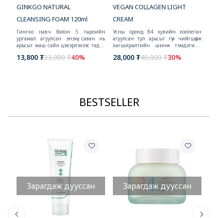
GINKGO NATURAL
VEGAN COLLAGEN LIGHT
VE
CLEANSING FOAM 120ml
CREAM
ичил
20
Гингко навч болон 5 төрлийн
Усны оронд 84 хувийн коллеган
алт,
ургамал агуулсан энэхүү саван нь
агуулсан тул арьсыг гүн чийгшүүлж
ээс
арьсыг маш сайн цэвэрлэхээс гадна
хөгширөлтийн шинж тэмдэгийн
арьсыг чийгшүүлэх үйлчилгээтэй.
эсрэг үйлчилгээ үзүүлнэ.
13,800 ₮
23,000 ₮
40%
28,000 ₮
40,000 ₮
30%
Хэмжээ: 120ml
BESTSELLER
Зарагдаж дууссан
Зарагдаж дууссан