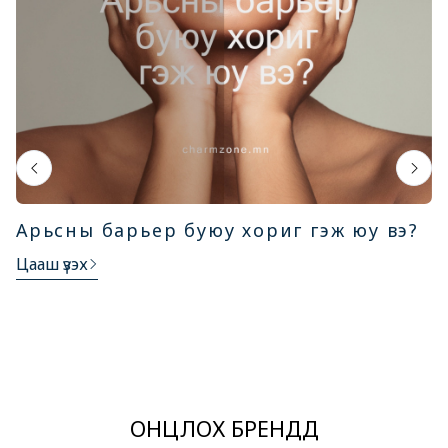
Арьсны барьер буюу хориг гэж юу вэ?
Цааш үзэх
ОНЦЛОХ БРЕНДҮҮД