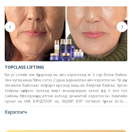
TOPCLASS LIFTING
Би уг сэтийг иж бүрдлээр нь авч хэрэглээд яг 3 сар болж байна.
Энэ хугацаанд бүтэн сэтээ 2 удаа дарааллан авч хэрэглэсэн. Үр дүн
төсөөлж байснаас илүү гарч ирсэнд маш их баяртай байгаа. Эргэн
тойрны хүмүүсээс эхлээд өөрт анзаарагдаж эхлэх үед л энэ гоо
сайхны бүтээгдэхүүнд итгэж эхлээд эрчимтэй хэрэглэсэн. Хамгийн
чухал нь ИЖ БҮРДЛЭЭР нь, ӨДӨР БҮР тогтмол түрхэх ёстойг
зөвлөмөөр байна.
Хэрэглэгч