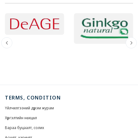
TERMS, CONDITION
Үйлчилгээний дүрэм журам
Хүргэлтийн нөхцөл
Бараа буцаалт, солих
Асуулт, хариулт