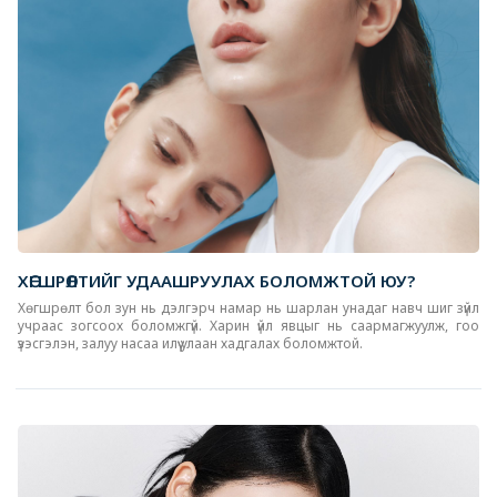
ХӨГШРӨЛТИЙГ УДААШРУУЛАХ БОЛОМЖТОЙ ЮУ?
Хөгшрөлт бол зун нь дэлгэрч намар нь шарлан унадаг навч шиг зүйл
учраас зогсоох боломжгүй. Харин үйл явцыг нь саармагжуулж, гоо
үзэсгэлэн, залуу насаа илүү улаан хадгалах боломжтой.