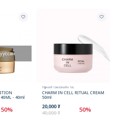
ууссан
Нүүрний тэжээлийн тос
ITION
CHARM IN CELL RITUAL CREAM
40ML - 40ml
50ml
20,000 ₮
50%
50%
40,000 ₮