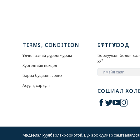
TERMS, CONDITION
БҮРТГҮҮЛЭЭД
Үйлчилгээний дүрэм журам
Борлуулалт болон хол
уу?
Хүргэлтийн нөхцөл
Бараа буцаалт, солих
Асуулт, хариулт
СОШИАЛ ХОЛ
Мэдээлэл хуулбарлах хориотой. Бүх эрх хуулиар хамгаалагдс