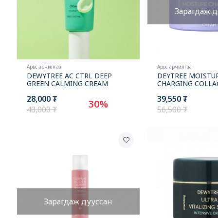
Зарагдаж д
Арьс арчилгаа
Арьс арчилгаа
DEWYTREE AC CTRL DEEP
DEYTREE MOISTU
GREEN CALMING CREAM
CHARGING COLLA
28,000 ₮
39,550 ₮
30%
40,000 ₮
56,500 ₮
Зарагдаж дууссан