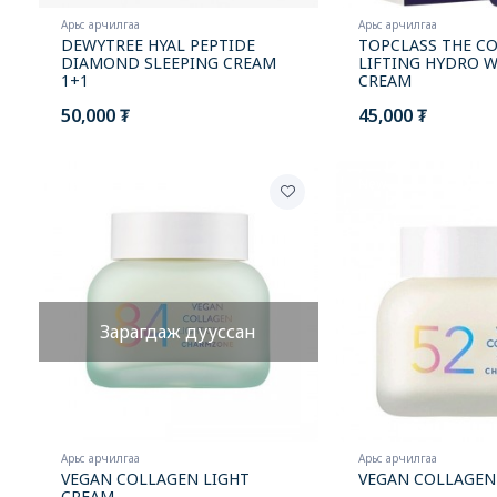
Арьс арчилгаа
Арьс арчилгаа
DEWYTREE HYAL PEPTIDE
TOPCLASS THE C
DIAMOND SLEEPING CREAM
LIFTING HYDRO 
1+1
CREAM
50,000 ₮
45,000 ₮
New
New
Зарагдаж дууссан
Арьс арчилгаа
Арьс арчилгаа
VEGAN COLLAGEN LIGHT
VEGAN COLLAGEN
CREAM