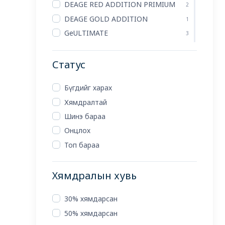
DEAGE RED ADDITION PRIMIUM
2
DEAGE GOLD ADDITION
1
GeULTIMATE
3
TOP CLASS
5
JIAN
Статус
3
TURE HONEY
1
Бүгдийг харах
HORSE OIL
1
Хямдралтай
SPECIAL
2
Шинэ бараа
DE AGE THE BLANC
1
Онцлох
ILSO
2
Топ бараа
DEWYTREE
7
VEGAN
2
Хямдралын хувь
30% хямдарсан
50% хямдарсан