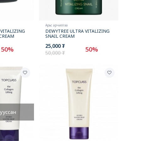
Арьс арчилгаа
VITALIZING
DEWYTREE ULTRA VITALIZING
 CREAM
SNAIL CREAM
25,000 ₮
50%
50%
50,000 ₮
ууссан