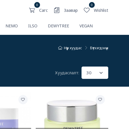
0
0
Сагс
Заавар
Wishlist
NEMO
ILSO
DEWYTREE
VEGAN
Нүүр хуудас
Бүтээгдэхүүн
Хуудаслалт: