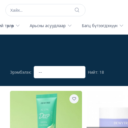
й төрлөөр
Арьсны асуудлаар
Багц бүтээгдэхүүн
Эрэмбэлэх:
Нийт: 18