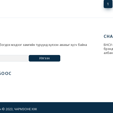
(c
1
CH
богдох мэдээг хамгийн түрүүнд хүлээн авахыг хүсч байна
БНС
брэн
албан
Илгээх
БООС
ан © 2023, ЧАРМЗОНЕ ХХК