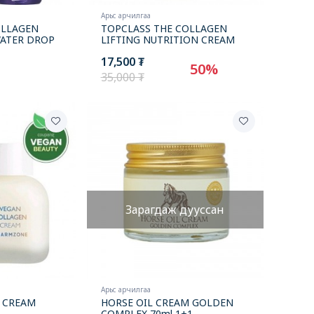
Арьс арчилгаа
OLLAGEN
TOPCLASS THE COLLAGEN
WATER DROP
LIFTING NUTRITION CREAM
17,500 ₮
50%
35,000 ₮
Зарагдаж дууссан
Арьс арчилгаа
 CREAM
HORSE OIL CREAM GOLDEN
COMPLEX 70ml 1+1