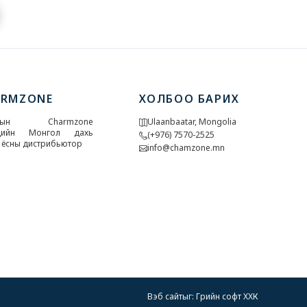
urrent)
ARMZONE
ХОЛБОО БАРИХ
У-ын Charmzone
Ulaanbaatar, Mongolia
дийн Монгол дахь
(+976) 7570-2525
 ёсны дистрибьютор
info@chamzone.mn
Вэб сайт
ыг:
Грийн софт ХХК