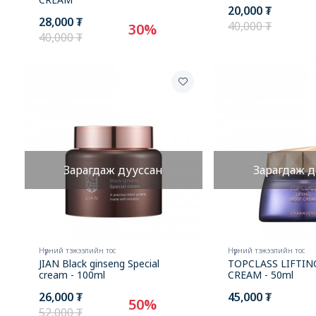
20,000 ₮
28,000 ₮
40,000 ₮
30%
40,000 ₮
Зарагдаж дууссан
Зарагдаж д
Нүүрний тэжээлийн тос
Нүүрний тэжээлийн тос
JIAN Black ginseng Special
TOPCLASS LIFTIN
cream - 100ml
CREAM - 50ml
26,000 ₮
45,000 ₮
50%
52,000 ₮