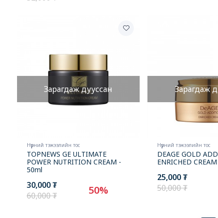
New
Зарагдаж дууссан
Зарагдаж д
Нүүрний тэжээлийн тос
Нүүрний тэжээлийн тос
TOPNEWS GE ULTIMATE
DEAGE GOLD ADD
POWER NUTRITION CREAM -
ENRICHED CREAM 
50ml
25,000 ₮
30,000 ₮
50,000 ₮
50%
60,000 ₮