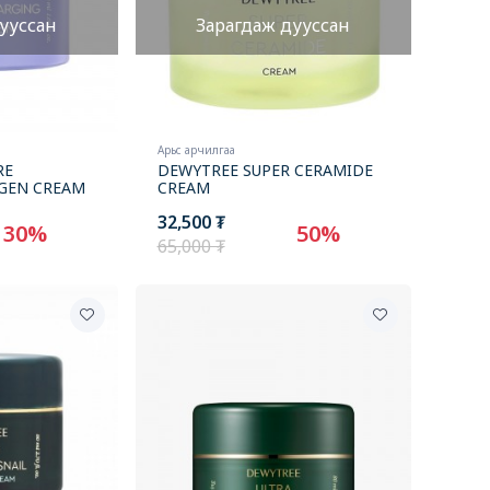
ууссан
Зарагдаж дууссан
Арьс арчилгаа
RE
DEWYTREE SUPER CERAMIDE
GEN CREAM
CREAM
32,500 ₮
30%
50%
65,000 ₮