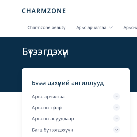
Charmzone beauty
Арьс арчилгаа
Арьсни
Бүтээгдэхүүн
Бүтээгдэхүүний ангиллууд
Арьс арчилгаа
Арьсны төрлөөр
Арьсны асуудлаар
Багц бүтээгдэхүүн