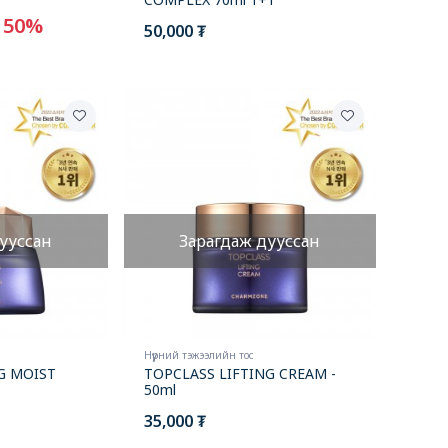
50%
50,000 ₮
ууссан
Зарагдаж дууссан
Нүүрний тэжээлийн тос
G MOIST
TOPCLASS LIFTING CREAM -
50ml
35,000 ₮