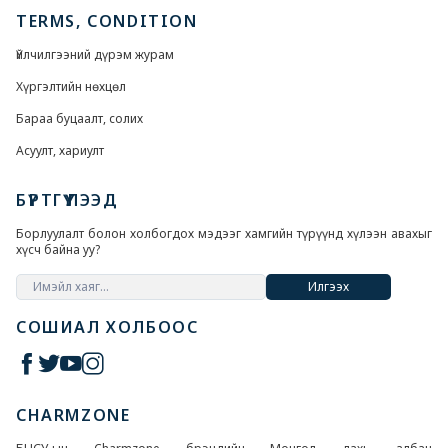
TERMS, CONDITION
Үйлчилгээний дүрэм журам
Хүргэлтийн нөхцөл
Бараа буцаалт, солих
Асуулт, хариулт
БҮРТГҮҮЛЭЭД
Борлуулалт болон холбогдох мэдээг хамгийн түрүүнд хүлээн авахыг
хүсч байна уу?
Илгээх
СОШИАЛ ХОЛБООС
CHARMZONE