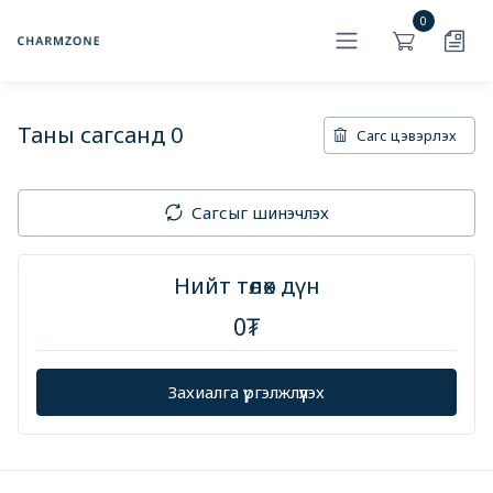
0
Таны сагсанд
0
Сагс цэвэрлэх
Сагсыг шинэчлэх
Нийт төлөх дүн
0
₮
Захиалга үргэлжлүүлэх