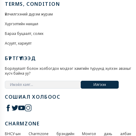
TERMS, CONDITION
Үйлчилгээний дүрэм журам
Хүргэлтийн нөхцөл
Бараа буцаалт, солих
Асуулт, хариулт
БҮРТГҮҮЛЭЭД
Борлуулалт болон холбогдох мэдээг хамгийн түрүүнд хүлээн авахыг
хүсч байна уу?
Илгээх
СОШИАЛ ХОЛБООС
CHARMZONE
БНСУ-ын Charmzone брэндийн Монгол дахь албан