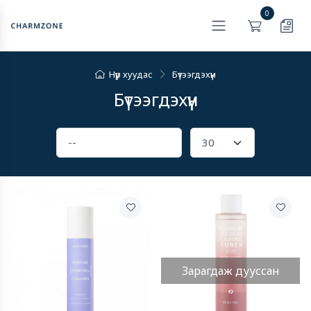
0
Нүүр хуудас
Бүтээгдэхүүн
Бүтээгдэхүүн
Зарагдаж дууссан