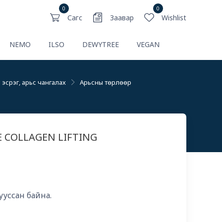
0
0
Сагс
Заавар
Wishlist
NEMO
ILSO
DEWYTREE
VEGAN
эсрэг, арьс чангалах
Арьсны төрлөөр
E COLLAGEN LIFTING
ууссан байна.