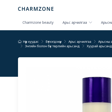
Charmzone beauty
Арьс арчилгаа
Арьсни
Нүүр хуудас
Бүтээгдэхүүн
Арьс арчилгаа
Арьсны 
Энгийн болон бүх төрлийн арьсанд
Хуурай арьсанд