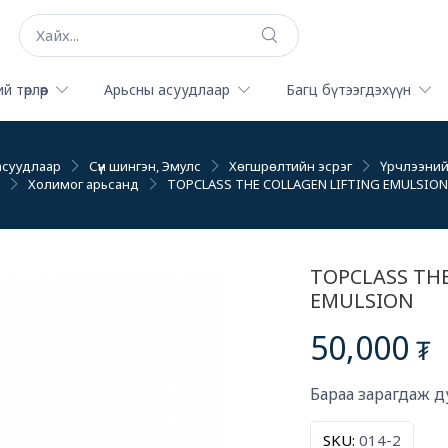
й төрлөөр
Арьсны асуудлаар
Багц бүтээгдэхүүн
асуудлаар
Сүүн шингэн, Эмулс
Хөгшрөлтийн эсрэг
Үрчлээний 
Холимог арьсанд
TOPCLASS THE COLLAGEN LIFTING EMULSION
TOPCLASS TH
EMULSION
50,000
₮
Бараа зарагдаж д
SKU:
014-2