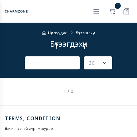
0
Нүүр хуудас
Бүтээгдэхүүн
Бүтээгдэхүүн
1 / 0
TERMS, CONDITION
Үйлчилгээний дүрэм журам