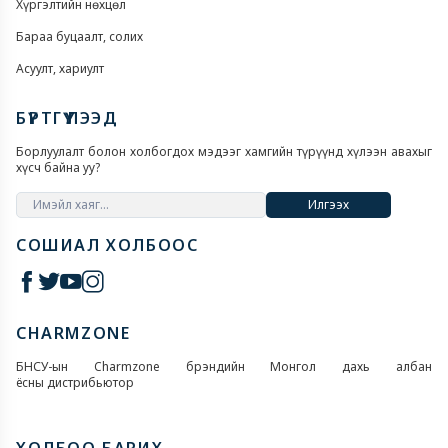
Хүргэлтийн нөхцөл
Бараа буцаалт, солих
Асуулт, хариулт
БҮРТГҮҮЛЭЭД
Борлуулалт болон холбогдох мэдээг хамгийн түрүүнд хүлээн авахыг
хүсч байна уу?
Илгээх
СОШИАЛ ХОЛБООС
CHARMZONE
БНСУ-ын Charmzone брэндийн Монгол дахь албан
ёсны дистрибьютор