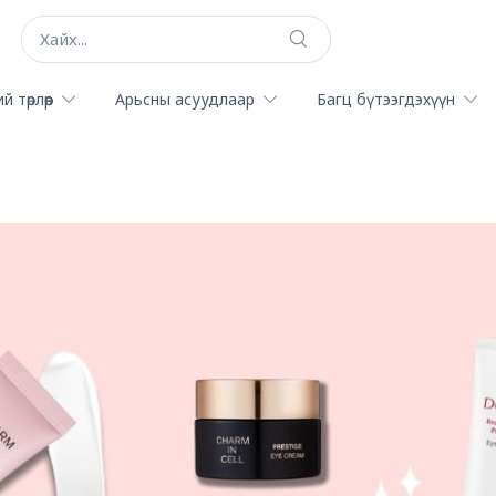
й төрлөөр
Арьсны асуудлаар
Багц бүтээгдэхүүн