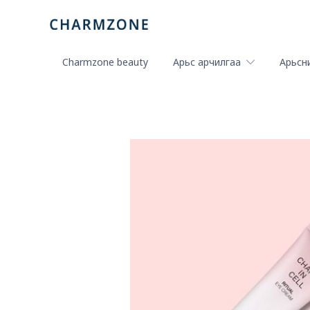
Charmzone beauty
Арьс арчилгаа
Арьсни