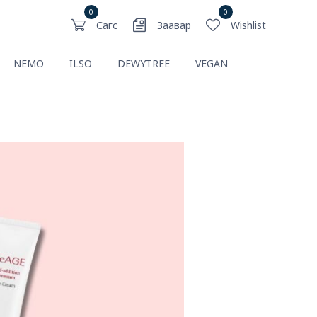
0
0
Сагс
Заавар
Wishlist
NEMO
ILSO
DEWYTREE
VEGAN