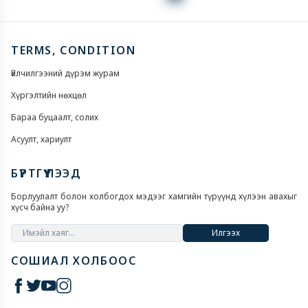
TERMS, CONDITION
Үйлчилгээний дүрэм журам
Хүргэлтийн нөхцөл
Бараа буцаалт, солих
Асуулт, хариулт
БҮРТГҮҮЛЭЭД
Борлуулалт болон холбогдох мэдээг хамгийн түрүүнд хүлээн авахыг
хүсч байна уу?
Илгээх
СОШИАЛ ХОЛБООС