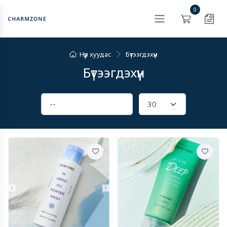
0
Нүүр хуудас
Бүтээгдэхүүн
Бүтээгдэхүүн