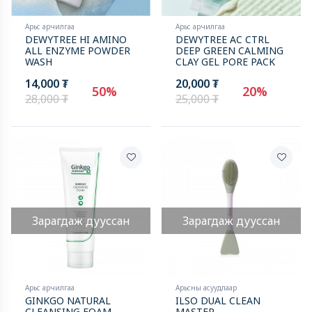
Арьс арчилгаа
Арьс арчилгаа
DEWYTREE HI AMINO
DEWYTREE AC CTRL
ALL ENZYME POWDER
DEEP GREEN CALMING
WASH
CLAY GEL PORE PACK
14,000 ₮
20,000 ₮
50%
20%
28,000 ₮
25,000 ₮
New
Зарагдаж дууссан
Зарагдаж дууссан
Арьс арчилгаа
Арьсны асуудлаар
GINKGO NATURAL
ILSO DUAL CLEAN
CLEANSING FOAM
MASTER