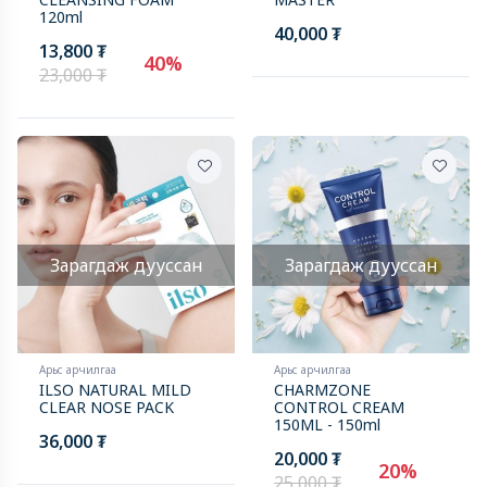
120ml
40,000 ₮
13,800 ₮
40%
23,000 ₮
Зарагдаж дууссан
Зарагдаж дууссан
Арьс арчилгаа
Арьс арчилгаа
ILSO NATURAL MILD
CHARMZONE
CLEAR NOSE PACK
CONTROL CREAM
150ML - 150ml
36,000 ₮
20,000 ₮
20%
25,000 ₮