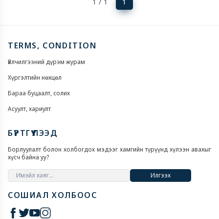
(current)
1 / 1
1
TERMS, CONDITION
Үйлчилгээний дүрэм журам
Хүргэлтийн нөхцөл
Бараа буцаалт, солих
Асуулт, хариулт
БҮРТГҮҮЛЭЭД
Борлуулалт болон холбогдох мэдээг хамгийн түрүүнд хүлээн авахыг
хүсч байна уу?
Илгээх
СОШИАЛ ХОЛБООС