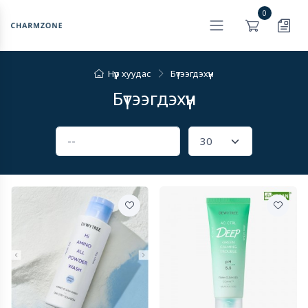
0
Нүүр хуудас
Бүтээгдэхүүн
Бүтээгдэхүүн