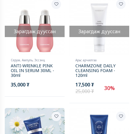
Зарагдаж дууссан
Зарагдаж дууссан
Серум, Ампуль, Эссэнц
Арьс арчилгаа
ANTI-WRINKLE PINK
CHARMZONE DAILY
OIL IN SERUM 30ML -
CLEANSING FOAM -
30ml
120ml
35,000 ₮
17,500 ₮
30%
25,000 ₮