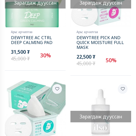
Зарагдаж дууссан
Зарагдаж дууссан
Арьс арчилгаа
Арьс арчилгаа
DEWYTREE AC CTRL
DEWYTREE PICK AND
DEEP CALMING PAD
QUICK MOISTURE FULL
MASK
31,500 ₮
30%
22,500 ₮
45,000 ₮
50%
45,000 ₮
Зарагдаж дууссан