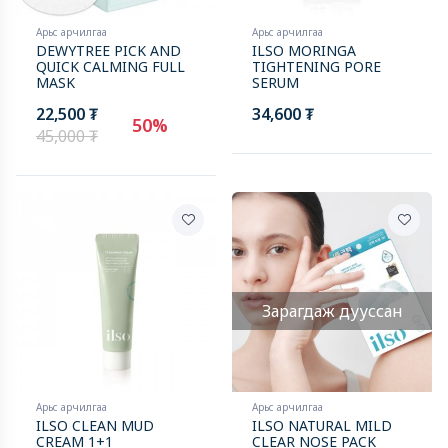
Арьс арчилгаа
Арьс арчилгаа
DEWYTREE PICK AND
ILSO MORINGA
QUICK CALMING FULL
TIGHTENING PORE
MASK
SERUM
22,500 ₮
34,600 ₮
50%
45,000 ₮
Зарагдаж дууссан
Арьс арчилгаа
Арьс арчилгаа
ILSO CLEAN MUD
ILSO NATURAL MILD
CREAM 1+1
CLEAR NOSE PACK