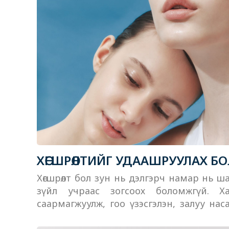
ХӨГШРӨЛТИЙГ УДААШРУУЛАХ 
Хөгшрөлт бол зун нь дэлгэрч намар нь 
зүйл учраас зогсоох боломжгүй. 
саармагжуулж, гоо үзэсгэлэн, залуу нас
боломжтой.