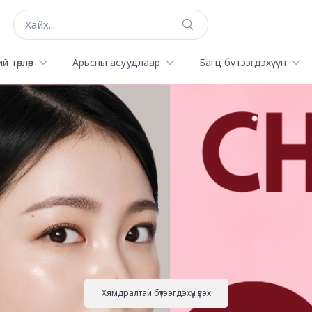
й төрлөөр
Арьсны асуудлаар
Багц бүтээгдэхүүн
Хямдралтай бүтээгдэхүүн үзэх