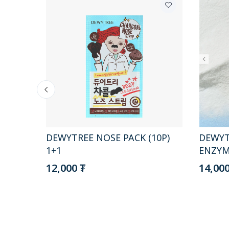
DEWYT
P
DEWYTREE NOSE PACK (10P)
ENZYM
BLE
1+1
14,000
12,000 ₮