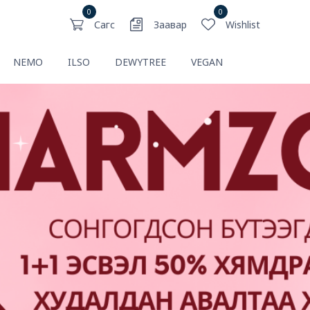
0
0
Сагс
Заавар
Wishlist
NEMO
ILSO
DEWYTREE
VEGAN