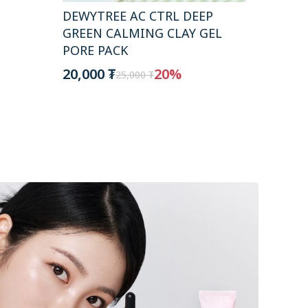
DEWYT
DEWYTREE AC CTRL DEEP
GREEN
GREEN CALMING CLAY GEL
28,000
PORE PACK
20,000 ₮
20%
25,000 ₮