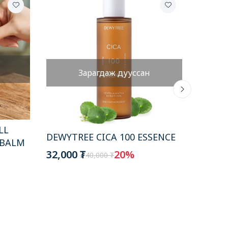
Зарагдаж дууссан
LL
DEWYTREE CICA 100 ESSENCE
DEWYT
 BALM
GREEN
32,000 ₮
20%
40,000 ₮
FOAM 
25,000