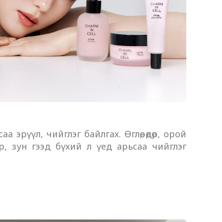
 эрүүл, чийглэг байлгах. Өглөө, өдөр, орой
вар, зун гээд бүхий л үед арьсаа чийглэг