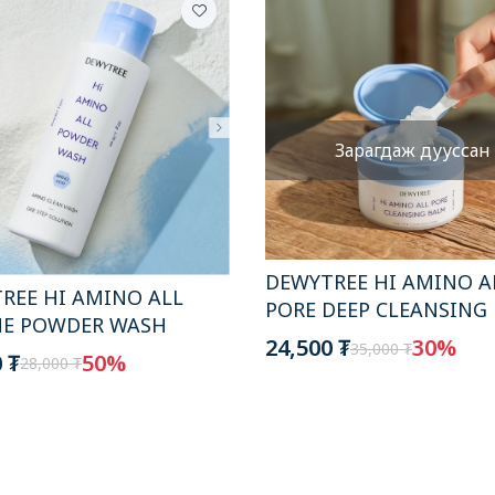
Зарагдаж дууссан
DEWYTREE HI AMINO A
REE HI AMINO ALL
PORE DEEP CLEANSING
E POWDER WASH
24,500 ₮
30%
35,000 ₮
 ₮
50%
28,000 ₮