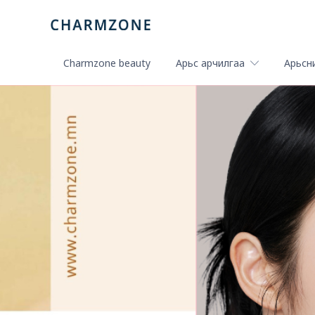
Charmzone beauty
Арьс арчилгаа
Арьсни