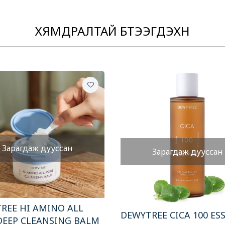
ХЯМДРАЛТАЙ БҮТЭЭГДЭХҮҮН
Зарагдаж дууссан
Зарагдаж дууссан
REE HI AMINO ALL
DEWYTREE CICA 100 ES
DEEP CLEANSING BALM