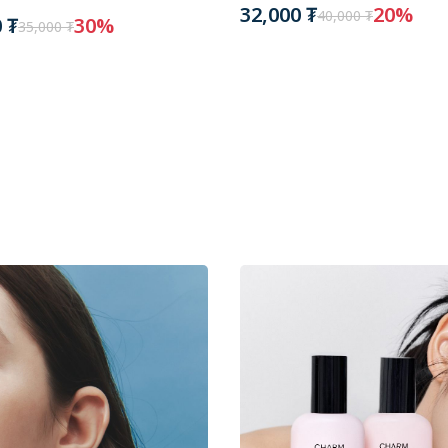
32,000 ₮
20%
40,000 ₮
 ₮
30%
35,000 ₮