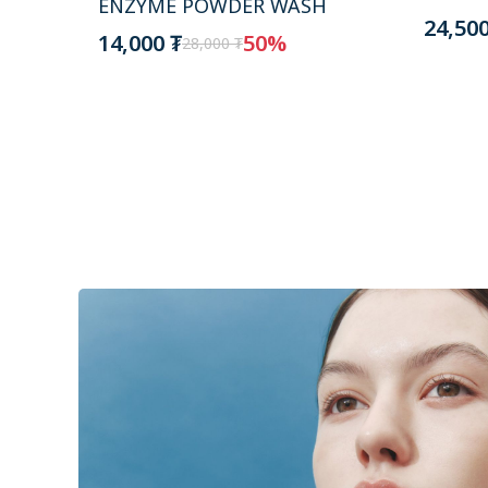
ENZYME POWDER WASH
24,500
14,000 ₮
50%
28,000 ₮
LIZING