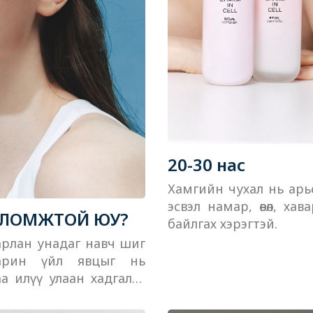
20-30 нас
Хамгийн чухал нь арьсаа
эсвэл намар, өвөл, ха
БОЛОМЖТОЙ ЮУ?
байлгах хэрэгтэй.
шарлан унадаг навч шиг
Харин үйл явцыг нь
аа илүү улаан хадгалах