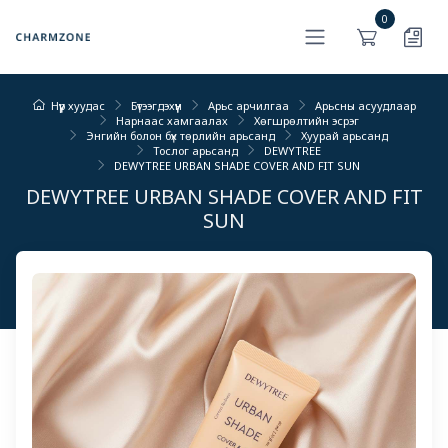
0
Нүүр хуудас
Бүтээгдэхүүн
Арьс арчилгаа
Арьсны асуудлаар
Нарнаас хамгаалах
Хөгшрөлтийн эсрэг
Энгийн болон бүх төрлийн арьсанд
Хуурай арьсанд
Тослог арьсанд
DEWYTREE
DEWYTREE URBAN SHADE COVER AND FIT SUN
DEWYTREE URBAN SHADE COVER AND FIT
SUN