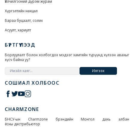
Үйлчилгээний дүрэм журам
Хүргэлтийн нөхцөл
Бараа буцаалт, солих
Асуулт, хариулт
БҮРТГҮҮЛЭЭД
Борлуулалт болон холбогдох мэдээг хамгийн түрүүнд хүлээн авахыг
хүсч байна уу?
Илгээх
СОШИАЛ ХОЛБООС
CHARMZONE
БНСУ-ын Charmzone брэндийн Монгол дахь албан
ёсны дистрибьютор