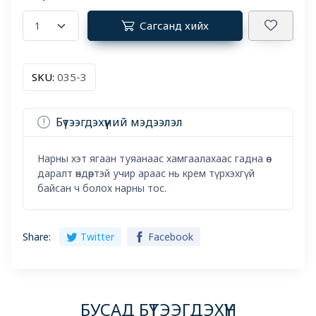
Сагсанд хийх
SKU:
035-3
Бүтээгдэхүүний мэдээлэл
Нарны хэт ягаан туяанаас хамгаалахаас гадна өө
даралт өндөртэй учир араас нь крем түрхэхгүй
байсан ч болох нарны тос.
Share:
Twitter
Facebook
БУСАД БҮТЭЭГДЭХҮҮН