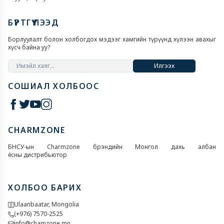
БҮРТГҮҮЛЭЭД
Борлуулалт болон холбогдох мэдээг хамгийн түрүүнд хүлээн авахыг
хүсч байна уу?
Илгээх
СОШИАЛ ХОЛБООС
CHARMZONE
БНСУ-ын Charmzone брэндийн Монгол дахь албан
ёсны дистрибьютор
ХОЛБОО БАРИХ
Ulaanbaatar, Mongolia
(+976) 7570-2525
info@chamzone.mn