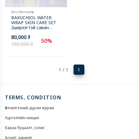
Багц бүтээгдэхүүн
BAKUCHIOL WATER
WRAP SKIN CARE SET
2ширхэгтэй саван
ороогүй
80,000 ₮
50%
160,000 ₮
(current)
1 / 1
1
TERMS, CONDITION
Үйлчилгээний дүрэм журам
Хүргэлтийн нөхцөл
Бараа буцаалт, солих
Асуулт, хариулт