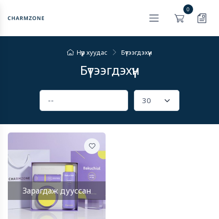
0
Нүүр хуудас
Бүтээгдэхүүн
Бүтээгдэхүүн
Зарагдаж дууссан