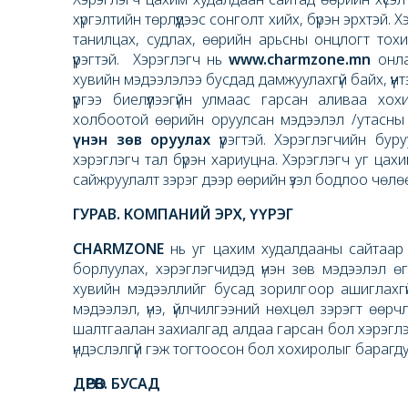
хүргэлтийн төрлүүдээс сонголт хийх, бүрэн эрхтэй. Х
танилцах, судлах, өөрийн арьсны онцлогт тохирс
үүрэгтэй. Хэрэглэгч нь
www.charmzone.mn
онла
хувийн мэдээлэлээ бусдад дамжуулахгүй байх, үүнт
үүргээ биелүүлээгүйн улмаас гарсан аливаа х
холбоотой өөрийн оруулсан мэдээлэл /утасны д
үнэн зөв оруулах
үүрэгтэй. Хэрэглэгчийн бур
хэрэглэгч тал бүрэн хариуцна. Хэрэглэгч уг цах
сайжруулалт зэрэг дээр өөрийн үзэл бодлоо чөлө
ГУРАВ. КОМПАНИЙ ЭРХ, ҮҮРЭГ
CHARMZONE
нь уг цахим худалдааны сайтаар д
борлуулах, хэрэглэгчидэд үнэн зөв мэдээлэл өгө
хувийн мэдээллийг бусад зорилгоор ашиглахгүй б
мэдээлэл, үнэ, үйлчилгээний нөхцөл зэрэгт өөр
шалтгаалан захиалгад алдаа гарсан бол хэрэглэг
үндэслэлгүй гэж тогтоосон бол хохиролыг барагду
ДӨРӨВ. БУСАД