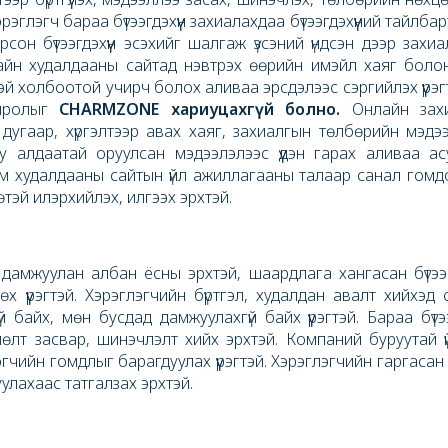
эрэглэгч бараа бүтээгдэхүүн захиалахдаа бүтээгдэхүүний тайлбар
он бүтээгдэхүүн эсэхийг шалгаж үзсэний үндсэн дээр захиа
йн худалдааны сайтад нэвтрэх өөрийн имэйл хаяг болон 
эй холбоотой учирч болох аливаа эрсдэлээс сэргийлэх үүрэгтэ
охиролыг
CHARMZONE
хариуцахгүй болно.
Онлайн зах
угаар, хүргэлтээр авах хаяг, захиалгын төлбөрийн мэдээ
уу алдаатай оруулсан мэдээлэлээс үүдэн гарах аливаа а
им худалдааны сайтын үйл ажиллагааны талаар санал гомдол
өтэй илэрхийлэх, илгээх эрхтэй.
амжуулан албан ёсны эрхтэй, шаардлага хангасан бүтээгд
х үүрэгтэй. Хэрэглэгчийн бүртгэл, худалдан авалт хийхэд 
айх, мөн бусдад дамжуулахгүй байх үүрэгтэй. Бараа бүтээг
члөлт засвар, шинэчлэлт хийх эрхтэй. Компаний буруутай ү
чийн гомдлыг барагдуулах үүрэгтэй. Хэрэглэгчийн гаргасан
улахаас татгалзах эрхтэй.