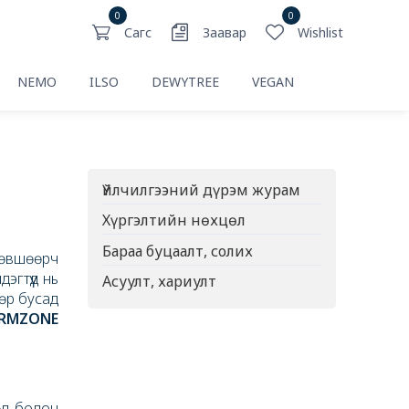
0
0
Сагс
Заавар
Wishlist
NEMO
ILSO
DEWYTREE
VEGAN
Үйлчилгээний дүрэм журам
Хүргэлтийн нөхцөл
Бараа буцаалт, солих
зөвшөөрч
эгтүүд нь
Асуулт, хариулт
өөр бусад
RMZONE
цөл болон