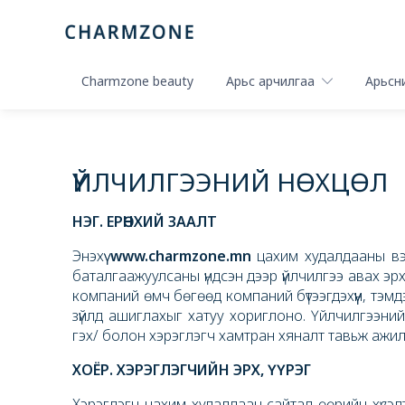
Charmzone beauty
Арьс арчилгаа
Арьсни
ҮЙЛЧИЛГЭЭНИЙ НӨХЦӨЛ
НЭГ. ЕРӨНХИЙ ЗААЛТ
Энэхүү
www.charmzone.mn
цахим худалдааны вэб
баталгаажуулсаны үндсэн дээр үйлчилгээ авах эрх
компаний өмч бөгөөд компаний бүтээгдэхүүн, тэм
зүйлд ашиглахыг хатуу хориглоно. Үйлчилгээни
гэх/ болон хэрэглэгч хамтран хяналт тавьж ажи
ХОЁР. ХЭРЭГЛЭГЧИЙН ЭРХ, ҮҮРЭГ
Хэрэглэгч цахим худалдаан сайтад өөрийн хүсэлт