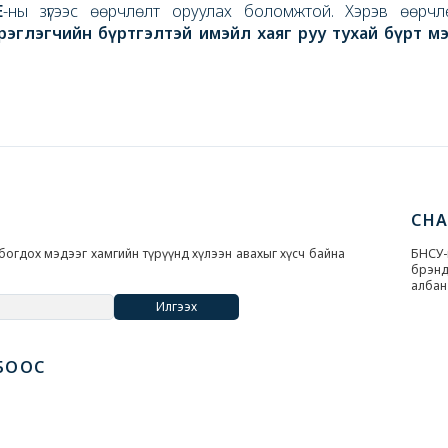
E
-ны зүгээс өөрчлөлт оруулах боломжтой. Хэрэв өөрч
рэглэгчийн бүртгэлтэй имэйл хаяг руу тухай бүрт м
CH
богдох мэдээг хамгийн түрүүнд хүлээн авахыг хүсч байна
БНС
брэн
албан
Илгээх
БООС