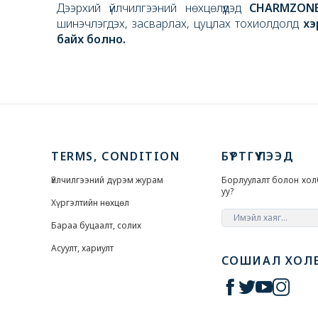
Дээрхий үйлчилгээний нөхцөлүүдэд
CHARMZON
шинэчлэгдэх, засварлах, цуцлах тохиолдолд
хэ
байх болно.
TERMS, CONDITION
БҮРТГҮҮЛЭЭД
Үйлчилгээний дүрэм журам
Борлуулалт болон хол
уу?
Хүргэлтийн нөхцөл
Бараа буцаалт, солих
Асуулт, хариулт
СОШИАЛ ХОЛ