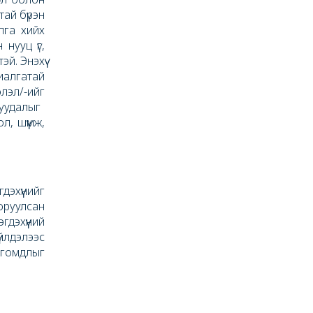
тай бүрэн
лга хийх
нууц үг,
й. Энэхүү
иалгатай
лэл/-ийг
суудалыг
, шүүмж,
эхүүнийг
оруулсан
дэхүүний
йлдэлээс
 гомдлыг