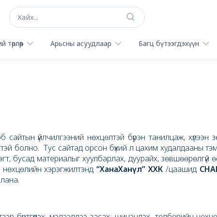
й төрлөөр
Арьсны асуудлаар
Багц бүтээгдэхүүн
 сайтын үйлчилгээний нөхцөлтэй бүрэн танилцаж, хүлээн 
тэй болно. Тус сайтад орсон бүхий л цахим худалдааны тэмд
дэгт, бусад материалыг хуулбарлах, дуурайх, зөвшөөрөлгүй 
й нөхцөлийн хэрэгжилтэнд
“ХанаХанүл” ХХК
/цаашид
CHA
ллана.
ээр бүртгүүлэх, мэдээллээ засах, шинэчлэх, төлбөрийн нөх