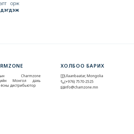
лөлт орж
эдэгдэж
ARMZONE
ХОЛБОО БАРИХ
У-ын Charmzone
Ulaanbaatar, Mongolia
дийн Монгол дахь
(+976) 7570-2525
 ёсны дистрибьютор
info@chamzone.mn