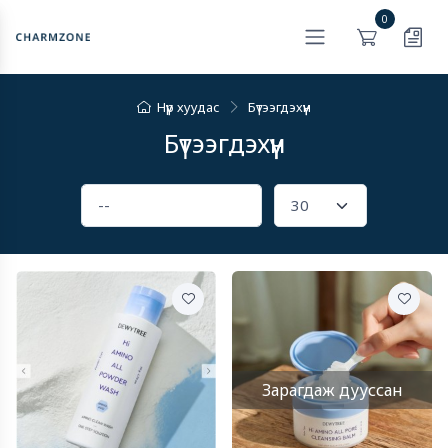
0
Нүүр хуудас
Бүтээгдэхүүн
Бүтээгдэхүүн
Зарагдаж дууссан