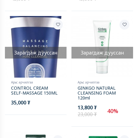
New
Зарагдаж дууссан
Зарагдаж дууссан
Арьс арчилгаа
Арьс арчилгаа
CONTROL CREAM
GINKGO NATURAL
SELF-MASSAGE 150ML
CLEANSING FOAM
120ml
35,000 ₮
13,800 ₮
40%
23,000 ₮