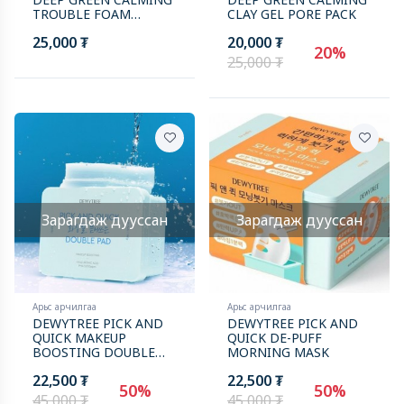
TROUBLE FOAM
CLAY GEL PORE PACK
CLEANSER 1+1
25,000 ₮
20,000 ₮
20%
25,000 ₮
Зарагдаж дууссан
Зарагдаж дууссан
Арьс арчилгаа
Арьс арчилгаа
DEWYTREE PICK AND
DEWYTREE PICK AND
QUICK MAKEUP
QUICK DE-PUFF
BOOSTING DOUBLE
MORNING MASK
PAD
22,500 ₮
22,500 ₮
50%
50%
45,000 ₮
45,000 ₮