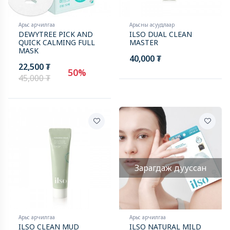
Арьс арчилгаа
Арьсны асуудлаар
DEWYTREE PICK AND
ILSO DUAL CLEAN
QUICK CALMING FULL
MASTER
MASK
40,000 ₮
22,500 ₮
50%
45,000 ₮
Зарагдаж дууссан
Арьс арчилгаа
Арьс арчилгаа
ILSO CLEAN MUD
ILSO NATURAL MILD