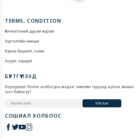
TERMS, CONDITION
Үйлчилгээний дүрэм журам
Хүргэлтийн нөхцөл
Бараа буцаалт, солих
Асуулт, хариулт
БҮРТГҮҮЛЭЭД
Борлуулалт болон холбогдох мэдээг хамгийн түрүүнд хүлээн авахыг
хүсч байна уу?
Илгээх
СОШИАЛ ХОЛБООС