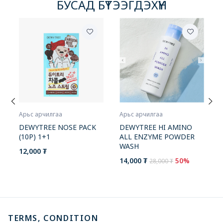
БУСАД БҮТЭЭГДЭХҮҮН
Арьс арчилгаа
Арьс арчилгаа
DEWYTREE HI AMINO
DEWYTREE NOSE PACK
ALL ENZYME POWDER
(10P) 1+1
WASH
12,000 ₮
14,000 ₮
50%
28,000 ₮
TERMS, CONDITION