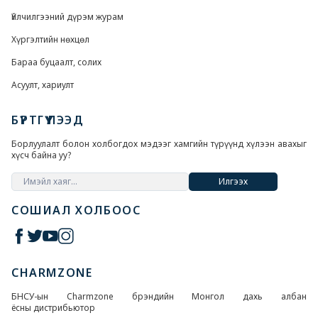
Үйлчилгээний дүрэм журам
Хүргэлтийн нөхцөл
Бараа буцаалт, солих
Асуулт, хариулт
БҮРТГҮҮЛЭЭД
Борлуулалт болон холбогдох мэдээг хамгийн түрүүнд хүлээн авахыг
хүсч байна уу?
Илгээх
СОШИАЛ ХОЛБООС
CHARMZONE
БНСУ-ын Charmzone брэндийн Монгол дахь албан
ёсны дистрибьютор