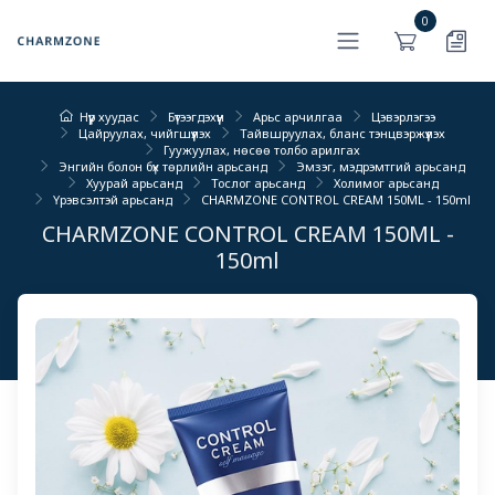
0
Нүүр хуудас
Бүтээгдэхүүн
Арьс арчилгаа
Цэвэрлэгээ
Цайруулах, чийгшүүлэх
Тайвшруулах, бланс тэнцвэржүүлэх
Гуужуулах, нөсөө толбо арилгах
Энгийн болон бүх төрлийн арьсанд
Эмзэг, мэдрэмтгий арьсанд
Хуурай арьсанд
Тослог арьсанд
Холимог арьсанд
Үрэвсэлтэй арьсанд
CHARMZONE CONTROL CREAM 150ML - 150ml
CHARMZONE CONTROL CREAM 150ML -
150ml