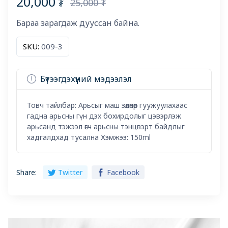
20,000
₮
25,000 ₮
Бараа зарагдаж дууссан байна.
SKU:
009-3
Бүтээгдэхүүний мэдээлэл
Товч тайлбар: Арьсыг маш зөөлөнөөр гуужуулахаас
гадна арьсны гүн дэх бохирдолыг цэвэрлэж
арьсанд тэжээл өгч арьсны тэнцвэрт байдлыг
хадгалдхад тусална Хэмжээ: 150ml
Share:
Twitter
Facebook