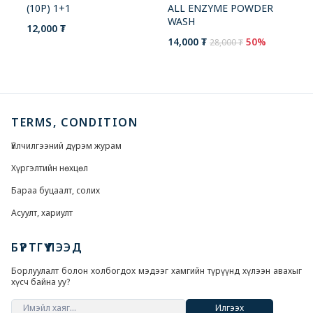
ALL ENZYME POWDER
(10P) 1+1
WASH
12,000 ₮
14,000 ₮
50%
28,000 ₮
TERMS, CONDITION
Үйлчилгээний дүрэм журам
Хүргэлтийн нөхцөл
Бараа буцаалт, солих
Асуулт, хариулт
БҮРТГҮҮЛЭЭД
Борлуулалт болон холбогдох мэдээг хамгийн түрүүнд хүлээн авахыг
хүсч байна уу?
Илгээх