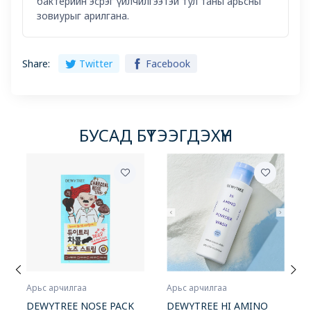
бактерийн эсрэг үйлчилгээтэй тул таны арьсны
зовиурыг арилгана.
Share:
Twitter
Facebook
БУСАД БҮТЭЭГДЭХҮҮН
Арьс арчилгаа
Арьс арчилгаа
DEWYTREE HI AMINO
DEWYTREE NOSE PACK