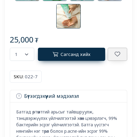
25,000
₮
Сагсанд хийх
SKU:
022-7
Бүтээгдэхүүний мэдээлэл
Батгад өртөмтгий арьсыг тайвшруулж,
тэнцвэржүүлэх үйлчилгээтэй хөөсөн цэвэрлэгч, 99%
бактерийн эсрэг үйлчилгээтэй. Батга үүсгэгч
нянгийн нэг төрөл болох p.acne-ийн эсрэг 99%