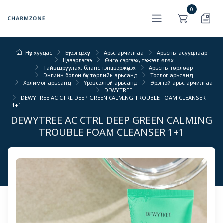
0
Нүүр хуудас
Бүтээгдэхүүн
Арьс арчилгаа
Арьсны асуудлаар
Цэвэрлэгээ
Өнгө сэргээх, тэжээл өгөх
Тайвшруулах, бланс тэнцвэржүүлэх
Арьсны төрлөөр
Энгийн болон бүх төрлийн арьсанд
Тослог арьсанд
Холимог арьсанд
Үрэвсэлтэй арьсанд
Эрэгтэй арьс арчилгаа
DEWYTREE
DEWYTREE AC CTRL DEEP GREEN CALMING TROUBLE FOAM CLEANSER
1+1
DEWYTREE AC CTRL DEEP GREEN CALMING
TROUBLE FOAM CLEANSER 1+1