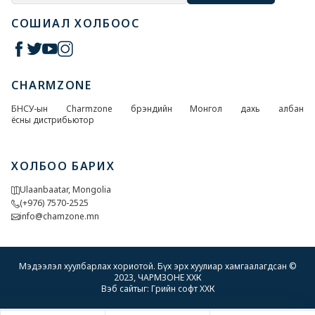
СОШИАЛ ХОЛБООС
CHARMZONE
БНСУ-ын Charmzone брэндийн Монгол дахь албан
ёсны дистрибьютор
ХОЛБОО БАРИХ
Ulaanbaatar, Mongolia
(+976) 7570-2525
info@chamzone.mn
Мэдээлэл хуулбарлах хориотой. Бүх эрх хуулиар хамгаалагдсан ©
2023, ЧАРМЗОНЕ ХХК
Вэб сайт
ыг:
Грийн софт ХХК