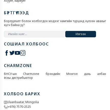
Асуулт, хариулт
БҮРТГҮҮЛЭЭД
Борлуулалт болон холбогдох мэдээг хамгийн түрүүнд хүлээн авахыг
хүсч байна уу?
Илгээх
СОШИАЛ ХОЛБООС
CHARMZONE
БНСУ-ын Charmzone брэндийн Монгол дахь албан
ёсны дистрибьютор
ХОЛБОО БАРИХ
Ulaanbaatar, Mongolia
(+976) 7570-2525