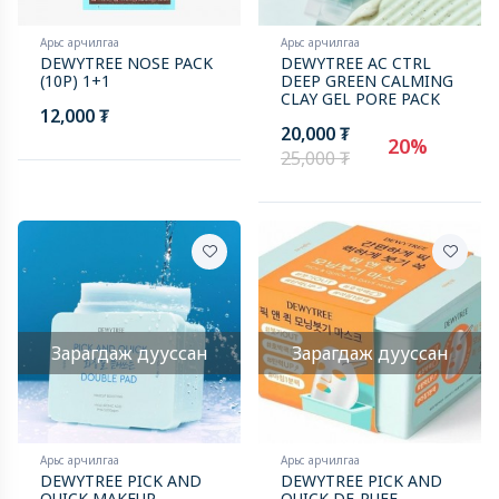
Арьс арчилгаа
Арьс арчилгаа
DEWYTREE NOSE PACK
DEWYTREE AC CTRL
(10P) 1+1
DEEP GREEN CALMING
CLAY GEL PORE PACK
12,000 ₮
20,000 ₮
20%
25,000 ₮
Зарагдаж дууссан
Зарагдаж дууссан
Арьс арчилгаа
Арьс арчилгаа
DEWYTREE PICK AND
DEWYTREE PICK AND
QUICK MAKEUP
QUICK DE-PUFF