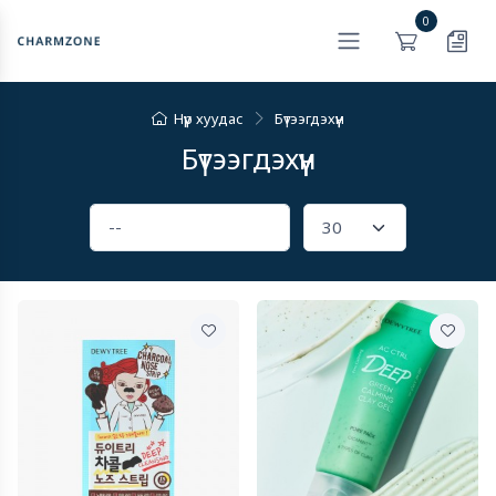
0
Нүүр хуудас
Бүтээгдэхүүн
Бүтээгдэхүүн