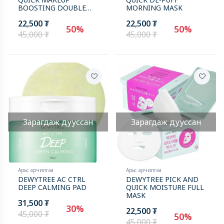
BOOSTING DOUBLE
MORNING MASK
PAD
22,500 ₮
22,500 ₮
50%
50%
45,000 ₮
45,000 ₮
Зарагдаж дууссан
Зарагдаж дууссан
Арьс арчилгаа
Арьс арчилгаа
DEWYTREE AC CTRL
DEWYTREE PICK AND
DEEP CALMING PAD
QUICK MOISTURE FULL
MASK
31,500 ₮
30%
22,500 ₮
45,000 ₮
50%
45,000 ₮