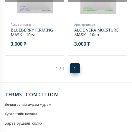
Арьс арчилгаа
Арьс арчилгаа
BLUEBERRY FIRMING
ALOE VERA MOISTURE
MASK - 10ea
MASK - 10ea
3,000 ₮
3,000 ₮
(current)
1 / 1
1
TERMS, CONDITION
Үйлчилгээний дүрэм журам
Хүргэлтийн нөхцөл
Бараа буцаалт, солих