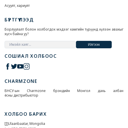
Асуулт, хариулт
БҮРТГҮҮЛЭЭД
Борлуулалт болон холбогдох мэдээг хамгийн түрүүнд хүлээн авахыг
хүсч байна уу?
Илгээх
СОШИАЛ ХОЛБООС
CHARMZONE
БНСУ-ын Charmzone брэндийн Монгол дахь албан
ёсны дистрибьютор
ХОЛБОО БАРИХ
Ulaanbaatar, Mongolia