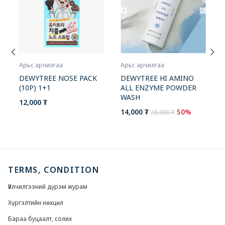
Арьс арчилгаа
Арьс арчилгаа
DEWYTREE HI AMINO
DEWYTREE NOSE PACK
ALL ENZYME POWDER
(10P) 1+1
WASH
12,000 ₮
14,000 ₮
50%
28,000 ₮
TERMS, CONDITION
Үйлчилгээний дүрэм журам
Хүргэлтийн нөхцөл
Бараа буцаалт, солих