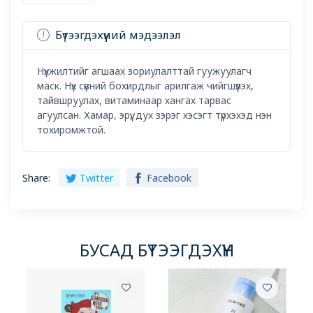
Бүтээгдэхүүний мэдээлэл
Нүхжилтийг агшаах зориулалттай гуужуулагч
маск. Нүх сүвний бохирдлыг арилгаж чийгшүүлэх,
тайвшруулах, витаминаар хангах тарвас
агуулсан. Хамар, эрүү, дух зэрэг хэсэгт түрхэхэд нэн
тохиромжтой.
Share:
Twitter
Facebook
БУСАД БҮТЭЭГДЭХҮҮН