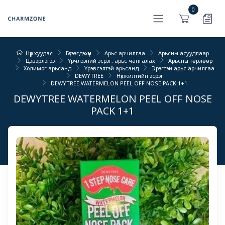
0
Нүүр хуудас
Бүтээгдэхүүн
Арьс арчилгаа
Арьсны асуудлаар
Цэвэрлэгээ
Үрчлээний эсрэг, арьс чангалах
Арьсны төрлөөр
Холимог арьсанд
Үрэвсэлтэй арьсанд
Эрэгтэй арьс арчилгаа
DEWYTREE
Нүхжилтийн эсрэг
DEWYTREE WATERMELON PEEL OFF NOSE PACK 1+1
DEWYTREE WATERMELON PEEL OFF NOSE
PACK 1+1