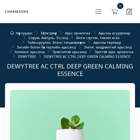
0
Нүүр хуудас
Бүтээгдэхүүн
Арьс арчилгаа
Арьсны асуудлаар
Серум, Ампуль, Эссэнц
Өнгө сэргээх, тэжээл өгөх
Тайвшруулах, бланс тэнцвэржүүлэх
Арьсны төрлөөр
Энгийн болон бүх төрлийн арьсанд
Эмзэг, мэдрэмтгий арьсанд
Холимог арьсанд
Үрэвсэлтэй арьсанд
Эрэгтэй арьс арчилгаа
DEWYTREE
DEWYTREE AC CTRL DEEP GREEN CALMING ESSENCE
DEWYTREE AC CTRL DEEP GREEN CALMING
ESSENCE