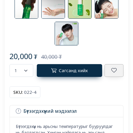
20,000
₮
40,000 ₮
Сагсанд хийх
SKU:
022-4
Бүтээгдэхүүний мэдээлэл
Бүтээгдэхүүн нь арьсны температурыг бууруулдаг
нь батлагдсан. Хөнгөн найрлага нь арьсанд