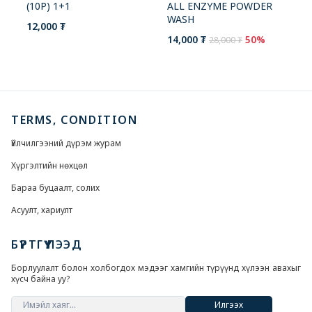
ALL ENZYME POWDER
(10P) 1+1
WASH
12,000 ₮
14,000 ₮
50%
28,000 ₮
TERMS, CONDITION
Үйлчилгээний дүрэм журам
Хүргэлтийн нөхцөл
Бараа буцаалт, солих
Асуулт, хариулт
БҮРТГҮҮЛЭЭД
Борлуулалт болон холбогдох мэдээг хамгийн түрүүнд хүлээн авахыг
хүсч байна уу?
Илгээх