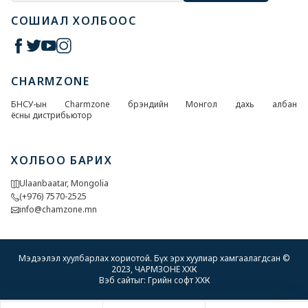
СОШИАЛ ХОЛБООС
CHARMZONE
БНСУ-ын Charmzone брэндийн Монгол дахь албан
ёсны дистрибьютор
ХОЛБОО БАРИХ
Ulaanbaatar, Mongolia
(+976) 7570-2525
info@chamzone.mn
Мэдээлэл хуулбарлах хориотой. Бүх эрх хуулиар хамгаалагдсан ©
2023, ЧАРМЗОНЕ ХХК
Вэб сайт
ыг:
Грийн софт ХХК