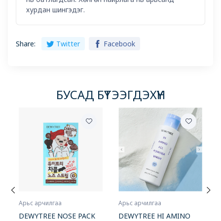
хурдан шингэдэг.
Share:
Twitter
Facebook
БУСАД БҮТЭЭГДЭХҮҮН
Арьс арчилгаа
Арьс арчилгаа
DEWYTREE HI AMINO
DEWYTREE NOSE PACK