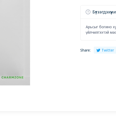
Бүтээгдэхүү
Арьсыг богино х
үйлчилгээтэй ма
Share:
Twitter