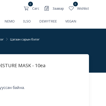
0
0
Сагс
Заавар
Wishlist
NEMO
ILSO
DEWYTREE
VEGAN
лэг
Цагаан сарын бэлэг
ISTURE MASK - 10ea
ууссан байна.