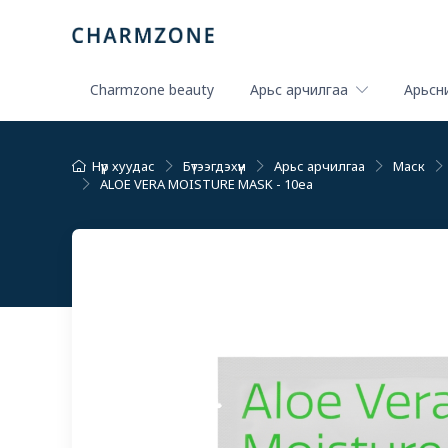
Charmzone beauty
Арьс арчилгаа
Арьсни
Нүүр хуудас
Бүтээгдэхүүн
Арьс арчилгаа
Маск
ALOE VERA MOISTURE MASK - 10ea