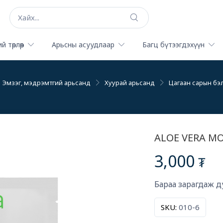
й төрлөөр
Арьсны асуудлаар
Багц бүтээгдэхүүн
Эмзэг, мэдрэмтгий арьсанд
Хуурай арьсанд
Цагаан сарын бэ
ALOE VERA MO
3,000
₮
Бараа зарагдаж д
SKU:
010-6