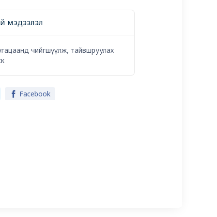
ний мэдээлэл
угацаанд чийгшүүлж, тайвшруулах
ск
Facebook