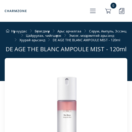
0
Нүүр хуудас
Бүтээгдэхүүн
Арьс арчилгаа
Серум, Ампуль, Эссэнц
Цайруулах, чийгшүүлэх
Эмзэг, мэдрэмтгий арьсанд
Хуурай арьсанд
DE AGE THE BLANC AMPOULE MIST - 120ml
DE AGE THE BLANC AMPOULE MIST - 120ml