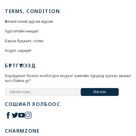
TERMS, CONDITION
Үйлчилгээний дүрэм журам
Хүргэлтийн нөхцөл
Бараа буцаалт, солих
Асуулт, хариулт
БҮРТГҮҮЛЭЭД
Борлуулалт болон холбогдох мэдээг хамгийн түрүүнд хүлээн авахыг
хүсч байна уу?
Илгээх
СОШИАЛ ХОЛБООС
CHARMZONE