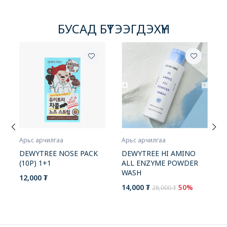
БУСАД БҮТЭЭГДЭХҮҮН
Арьс арчилгаа
Арьс арчилгаа
DEWYTREE HI AMINO
DEWYTREE NOSE PACK
ALL ENZYME POWDER
(10P) 1+1
WASH
12,000 ₮
14,000 ₮
50%
28,000 ₮