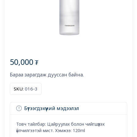
50,000
₮
Бараа зарагдаж дууссан байна.
SKU:
016-3
Бүтээгдэхүүний мэдээлэл
Товч тайлбар: Цайруулах болон чийгшүүлэх
үйлчилгээтэй мист. Хэмжээ: 120ml