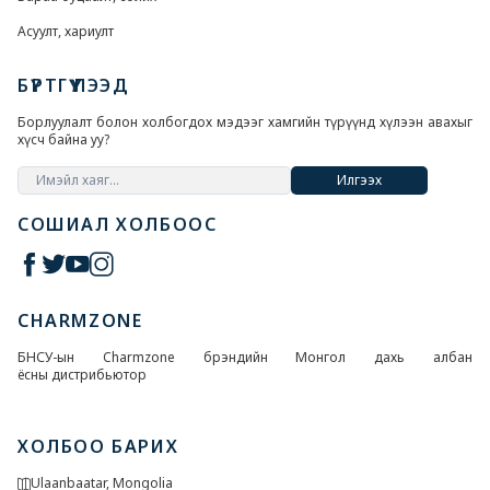
Асуулт, хариулт
БҮРТГҮҮЛЭЭД
Борлуулалт болон холбогдох мэдээг хамгийн түрүүнд хүлээн авахыг
хүсч байна уу?
Илгээх
СОШИАЛ ХОЛБООС
CHARMZONE
БНСУ-ын Charmzone брэндийн Монгол дахь албан
ёсны дистрибьютор
ХОЛБОО БАРИХ
Ulaanbaatar, Mongolia