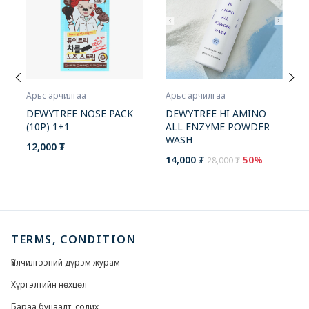
Арьс арчилгаа
Арьс арчилгаа
DEWYTREE HI AMINO
DEWYTREE NOSE PACK
ALL ENZYME POWDER
(10P) 1+1
WASH
12,000 ₮
14,000 ₮
50%
28,000 ₮
TERMS, CONDITION
Үйлчилгээний дүрэм журам
Хүргэлтийн нөхцөл
Бараа буцаалт, солих