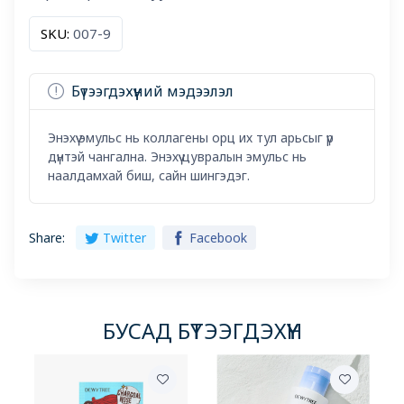
SKU:
007-9
Бүтээгдэхүүний мэдээлэл
Энэхүү эмульс нь коллагены орц их тул арьсыг үр
дүнтэй чангална. Энэхүү цувралын эмульс нь
наалдамхай биш, сайн шингэдэг.
Share:
Twitter
Facebook
БУСАД БҮТЭЭГДЭХҮҮН