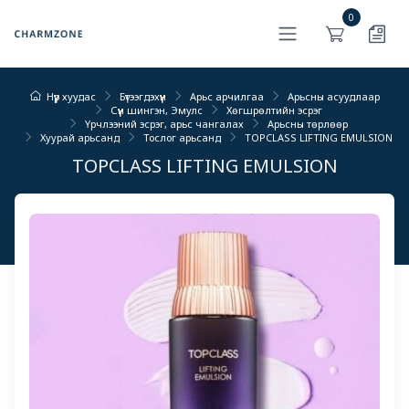
0
Нүүр хуудас
Бүтээгдэхүүн
Арьс арчилгаа
Арьсны асуудлаар
Сүүн шингэн, Эмулс
Хөгшрөлтийн эсрэг
Үрчлээний эсрэг, арьс чангалах
Арьсны төрлөөр
Хуурай арьсанд
Тослог арьсанд
TOPCLASS LIFTING EMULSION
TOPCLASS LIFTING EMULSION