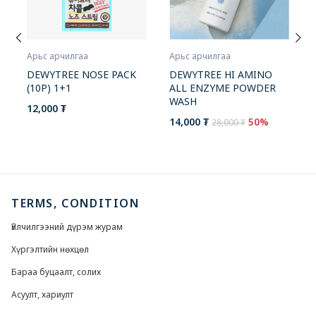
Арьс арчилгаа
Арьс арчилгаа
DEWYTREE HI AMINO
DEWYTREE NOSE PACK
ALL ENZYME POWDER
(10P) 1+1
WASH
12,000 ₮
14,000 ₮
50%
28,000 ₮
TERMS, CONDITION
Үйлчилгээний дүрэм журам
Хүргэлтийн нөхцөл
Бараа буцаалт, солих
Асуулт, хариулт