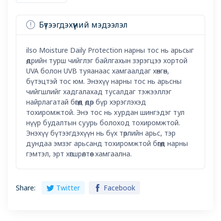
Бүтээгдэхүүний мэдээлэл
ilso Moisture Daily Protection нарны тос нь арьсыг
өдрийн турш чийглэг байлгахын зэрэгцээ хортой
UVA болон UVB туяанаас хамгаалдаг хөнгөн,
бүтэцтэй тос юм. Энэхүү нарны тос нь арьсны
чийгшлийг хадгалахад тусалдаг тэжээллэг
найрлагатай бөгөөд өдөр бүр хэрэглэхэд
тохиромжтой. Энэ тос нь хурдан шингэдэг тул
нүүр будалтын суурь болоход тохиромжтой.
Энэхүү бүтээгдэхүүн нь бүх төрлийн арьс, тэр
дундаа эмзэг арьсанд тохиромжтой бөгөөд нарны
гэмтэл, эрт хөгшрөлтөөс хамгаална.
Share:
Twitter
Facebook