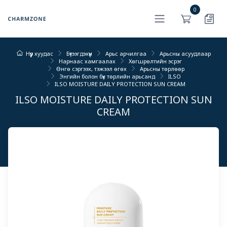
0
Нүүр хуудас
Бүтээгдэхүүн
Арьс арчилгаа
Арьсны асуудлаар
Нарнаас хамгаалах
Хөгшрөлтийн эсрэг
Өнгө сэргээх, тэжээл өгөх
Арьсны төрлөөр
Энгийн болон бүх төрлийн арьсанд
ILSO
ILSO MOISTURE DAILY PROTECTION SUN CREAM
ILSO MOISTURE DAILY PROTECTION SUN
CREAM